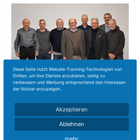
Diese Seite nutzt Website-Tracking-Technologien von
Dritten, um ihre Dienste anzubieten, stetig zu
verbessern und Werbung entsprechend den Interessen
der Nutzer anzuzeigen.
Akzeptieren
v.l. Folker Trostdorf (Kassenwart), Elias Schmidt, Reinhard Urmann,
Michael Reinig (neuer Vorsitzender), Matthias Kanter, Karl Schmidt
Ablehnen
(stellvertretender Vorsitzender), Jens – Uwe Schmidt
(Geschäftsführer), Udo
Müller, Foto: © Jens-Uwe Schmidt, 2019
mehr