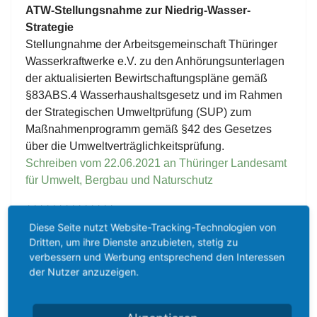
ATW-Stellungsnahme zur Niedrig-Wasser-
Strategie
Stellungnahme der Arbeitsgemeinschaft Thüringer
Wasserkraftwerke e.V. zu den Anhörungsunterlagen
der aktualisierten Bewirtschaftungspläne gemäß
§83ABS.4 Wasserhaushaltsgesetz und im Rahmen
der Strategischen Umweltprüfung (SUP) zum
Maßnahmenprogramm gemäß §42 des Gesetzes
über die Umweltverträglichkeitsprüfung.
Schreiben vom 22.06.2021 an Thüringer Landesamt
für Umwelt, Bergbau und Naturschutz
++++++++++++++
Diese Seite nutzt Website-Tracking-Technologien von
Stellungnahme der Arbeitsgemeinschaft
Dritten, um ihre Dienste anzubieten, stetig zu
Thüringer Wasserkraftwerke e.V. zum Entwurf
verbessern und Werbung entsprechend den Interessen
Niedrigwasserstrategie für Thüringen
der Nutzer anzuzeigen.
Schreiben vom 16.10.2021 an Thüringer Ministerium
für Umwelt, Energie und Naturschutz